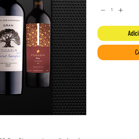
Adic
C