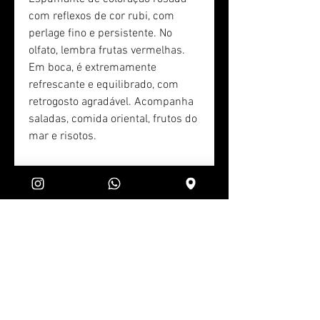
com reflexos de cor rubi, com
perlage fino e persistente. No
olfato, lembra frutas vermelhas.
Em boca, é extremamente
refrescante e equilibrado, com
retrogosto agradável. Acompanha
saladas, comida oriental, frutos do
mar e risotos.
Brut Branca Charmat - Dom
Eliziario - Garrafa de 750ml -
3 Unidades
Espumante apresentando reflexos
de amarelo palha, com perlage
fino e bastante persistente,
lembrando frutas tropicais. No
paladar apresenta excelente