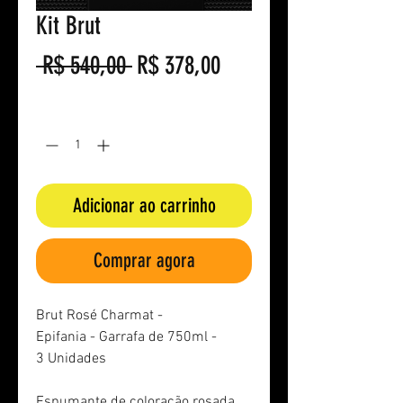
Kit Brut
Preço
Preço
 R$ 540,00 
R$ 378,00
normal
promocional
Quantidade
*
Adicionar ao carrinho
Comprar agora
Brut Rosé Charmat -
Epifania - Garrafa de 750ml -
3 Unidades
Espumante de coloração rosada