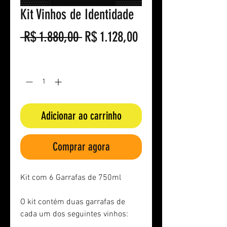
Kit Vinhos de Identidade
Preço
Preço
 R$ 1.880,00 
R$ 1.128,00
normal
promocional
Quantidade
*
Adicionar ao carrinho
Comprar agora
Kit com 6 Garrafas de 750ml
O kit contém duas garrafas de
cada um dos seguintes vinhos: