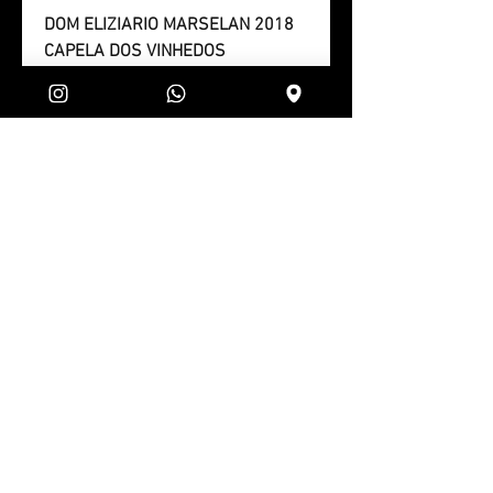
DOM ELIZIARIO MARSELAN 2018
CAPELA DOS VINHEDOS
36 MESES DE CARVALHO
FRANCÊS
--
GRAN EPIFANIA CABERNET
SAUVIGNON 2018
36 MESES DE CARVALHO
AMERICANO
--
DOM ELIZIARIO MARSELAN 2020
12 MESES DE CARVALHO
FRANCÊS
POLÍTICA DE DEVOLUÇÃO
Para realizar a devolução de um
produto, é imprescindível que este